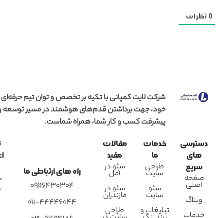
0
نظرات
شرکت لایت کمپانی با تکیه بر تخصص و توان تیم حرفه‌ای
خود، جهت برداشتن قدم‌های هوشمند در مسیر توسعه و
پیشرفت کسب و کار شما، همراه شماست.
دسترسی
خدمات
مقالات
ن
های
ما
مفید
اع
طراحی
سئو در
سریع
راه های ارتباطی ما
سایت
آمل
صفحه
اصلی
09116430304
سئو
سئو در
سایت
مازندران
وبلاگ
011-44446044
تبلیغات و
طراحی
خدمات
برندینگ
سایت در