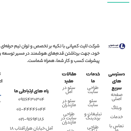
شرکت لایت کمپانی با تکیه بر تخصص و توان تیم حرفه‌ای
خود، جهت برداشتن قدم‌های هوشمند در مسیر توسعه و
پیشرفت کسب و کار شما، همراه شماست.
دسترسی
خدمات
مقالات
ن
های
ما
مفید
اع
طراحی
سئو در
سریع
راه های ارتباطی ما
سایت
آمل
صفحه
اصلی
09116430304
سئو
سئو در
سایت
مازندران
وبلاگ
011-44446044
تبلیغات و
طراحی
خدمات
برندینگ
سایت در
021-91694186
مازندران
تماس با
طراحی
آمل،خیابان هراز،آفتاب 18
ما