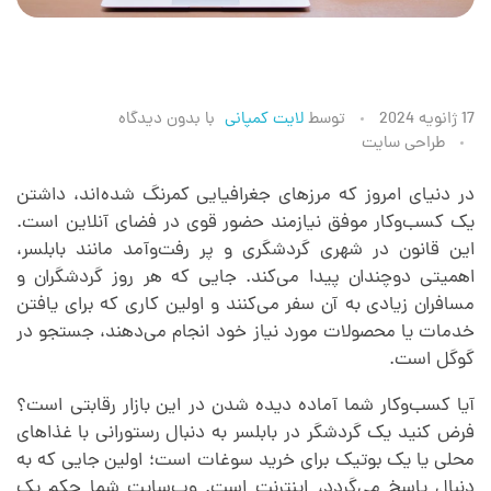
ط
17 ژانویه 2024
توسط
لایت کمپانی
با
بدون دیدگاه
طراحی سایت
ر
در دنیای امروز که مرزهای جغرافیایی کمرنگ شده‌اند، داشتن
یک کسب‌وکار موفق نیازمند حضور قوی در فضای آنلاین است.
ا
این قانون در شهری گردشگری و پر رفت‌وآمد مانند بابلسر،
اهمیتی دوچندان پیدا می‌کند. جایی که هر روز گردشگران و
ح
مسافران زیادی به آن سفر می‌کنند و اولین کاری که برای یافتن
خدمات یا محصولات مورد نیاز خود انجام می‌دهند، جستجو در
ی
گوگل است.
آیا کسب‌وکار شما آماده دیده شدن در این بازار رقابتی است؟
س
فرض کنید یک گردشگر در بابلسر به دنبال رستورانی با غذاهای
محلی یا یک بوتیک برای خرید سوغات است؛ اولین جایی که به
دنبال پاسخ می‌گردد، اینترنت است. وب‌سایت شما حکم یک