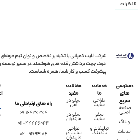
0
نظرات
شرکت لایت کمپانی با تکیه بر تخصص و توان تیم حرفه‌ای
خود، جهت برداشتن قدم‌های هوشمند در مسیر توسعه و
پیشرفت کسب و کار شما، همراه شماست.
دسترسی
خدمات
مقالات
ن
های
ما
مفید
اع
طراحی
سئو در
سریع
راه های ارتباطی ما
سایت
آمل
صفحه
اصلی
09116430304
سئو
سئو در
سایت
مازندران
وبلاگ
011-44446044
تبلیغات و
طراحی
خدمات
برندینگ
سایت در
021-91694186
مازندران