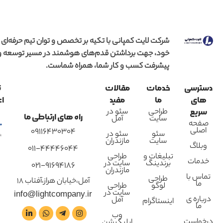
شرکت لایت کمپانی با تکیه بر تخصص و توان تیم حرفه‌ای
خود، جهت برداشتن قدم‌های هوشمند در مسیر توسعه و
پیشرفت کسب و کار شما، همراه شماست.
دسترسی
خدمات
مقالات
ن
های
ما
مفید
اع
طراحی
سئو در
سریع
راه های ارتباطی ما
سایت
آمل
صفحه
اصلی
09116430304
سئو
سئو در
سایت
مازندران
وبلاگ
011-44446044
تبلیغات و
طراحی
خدمات
برندینگ
سایت در
021-91694186
مازندران
تماس با
طراحی
آمل،خیابان هراز،آفتاب 18
ما
لوگو
طراحی
سایت در
info@lightcompany.ir
درباره ی
آمل
اینستاگرام
ما
وب
درخواست
اپلیکیشن