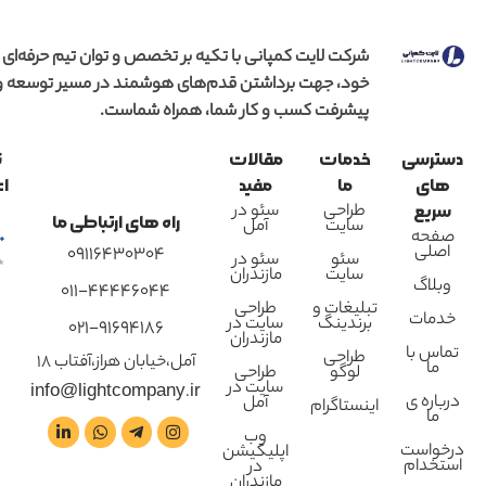
شرکت لایت کمپانی با تکیه بر تخصص و توان تیم حرفه‌ای
خود، جهت برداشتن قدم‌های هوشمند در مسیر توسعه و
پیشرفت کسب و کار شما، همراه شماست.
دسترسی
خدمات
مقالات
ن
های
ما
مفید
اع
طراحی
سئو در
سریع
راه های ارتباطی ما
سایت
آمل
صفحه
اصلی
09116430304
سئو
سئو در
سایت
مازندران
وبلاگ
011-44446044
تبلیغات و
طراحی
خدمات
برندینگ
سایت در
021-91694186
مازندران
تماس با
طراحی
آمل،خیابان هراز،آفتاب 18
ما
لوگو
طراحی
سایت در
info@lightcompany.ir
درباره ی
آمل
اینستاگرام
ما
وب
درخواست
اپلیکیشن
استخدام
در
مازندران