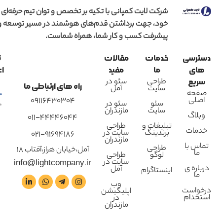
شرکت لایت کمپانی با تکیه بر تخصص و توان تیم حرفه‌ای
خود، جهت برداشتن قدم‌های هوشمند در مسیر توسعه و
پیشرفت کسب و کار شما، همراه شماست.
دسترسی
خدمات
مقالات
ن
های
ما
مفید
اع
طراحی
سئو در
سریع
راه های ارتباطی ما
سایت
آمل
صفحه
اصلی
09116430304
سئو
سئو در
سایت
مازندران
وبلاگ
011-44446044
تبلیغات و
طراحی
خدمات
برندینگ
سایت در
021-91694186
مازندران
تماس با
طراحی
آمل،خیابان هراز،آفتاب 18
ما
لوگو
طراحی
سایت در
info@lightcompany.ir
درباره ی
آمل
اینستاگرام
ما
وب
درخواست
اپلیکیشن
استخدام
در
مازندران