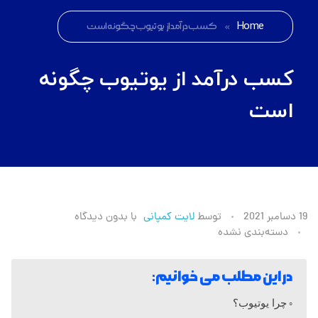
Home
»
کسب درآمد از یوتیوب چگونه است
کسب درآمد از یوتیوب چگونه
است
ک
19 دسامبر 2021
توسط
لایت کمپانی
با
بدون دیدگاه
دسته‌بندی نشده
س
در این مطلب می خوانیم:
ب
چرا یوتیوب؟